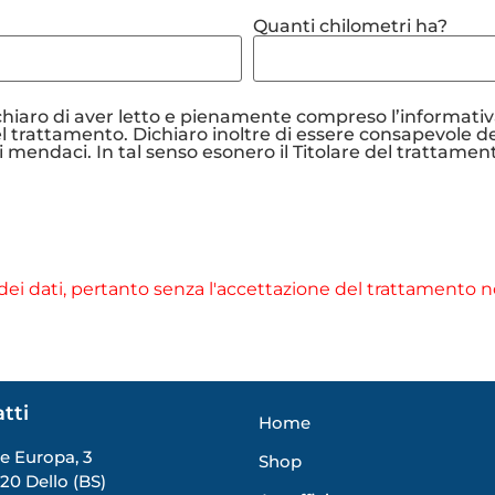
Quanti chilometri ha?
ichiaro di aver letto e pienamente compreso l’informativa
el trattamento. Dichiaro inoltre di essere consapevole de
 mendaci. In tal senso esonero il Titolare del trattament
ei dati, pertanto senza l'accettazione del trattamento no
tti
Home
le Europa, 3
Shop
20 Dello (BS)