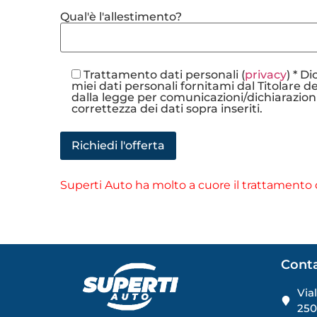
Qual'è l'allestimento?
Trattamento dati personali (
privacy
) * D
miei dati personali fornitami dal Titolare d
dalla legge per comunicazioni/dichiarazioni
correttezza dei dati sopra inseriti.
Superti Auto ha molto a cuore il trattamento d
Conta
Via
250