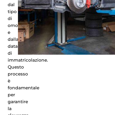
dal
tipo
di
omologazione
e
dalla
data
di
immatricolazione.
Questo
processo
è
fondamentale
per
garantire
la