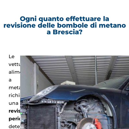
Ogni quanto effettuare la
revisione delle bombole di metano
a Brescia?
Le
vetture
alimentate
a
metano
richiedono
una
revisione
periodica
,
determinata