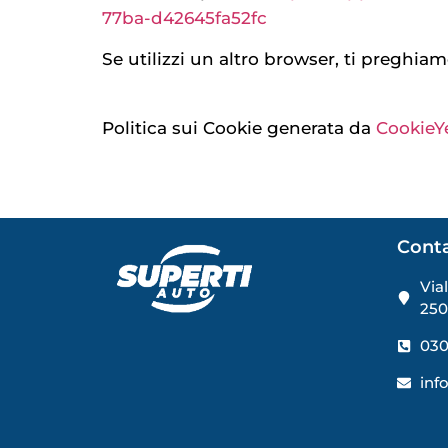
77ba-d42645fa52fc
Se utilizzi un altro browser, ti preghia
Politica sui Cookie generata da
CookieYe
Conta
Via
250
030
inf