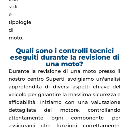
stili
e
tipologie
di
moto.
Quali sono i controlli tecnici
eseguiti durante la revisione di
una moto?
Durante la revisione di una moto presso il
nostro centro Superti, svolgiamo un'analisi
approfondita di diversi aspetti chiave del
veicolo per garantire la massima sicurezza e
affidabilità. Iniziamo con una valutazione
dettagliata del motore, controllando
attentamente ogni componente per
assicurarci che funzioni correttamente.